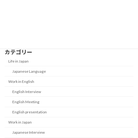
New Year Money Customs in Japan:
Life in Japan
What Is Otoshidama?
2026-01-01
カテゴリー
Life in Japan
Japanese Language
Work in English
English Interview
English Meeting
English presentation
Work in Japan
Japanese Interview