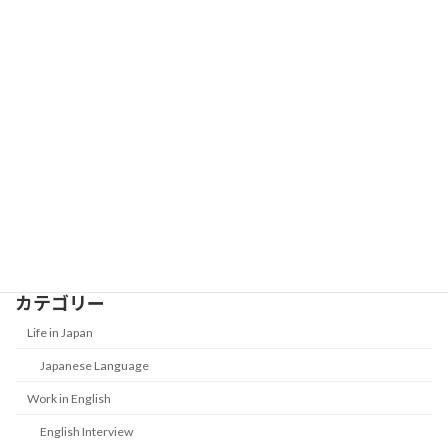
Best Japanese Textbooks for Beginner
Work in Japan
to Intermediate on business
2026-01-01
New Year Money Customs in Japan:
Life in Japan
What Is Otoshidama?
2026-01-01
カテゴリー
Life in Japan
Japanese Language
Work in English
English Interview