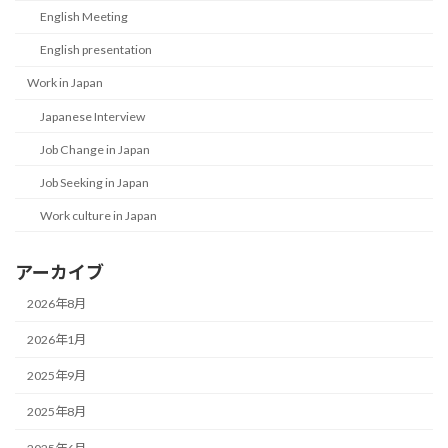
English Meeting
English presentation
Work in Japan
Japanese Interview
Job Change in Japan
Job Seeking in Japan
Work culture in Japan
アーカイブ
2026年8月
2026年1月
2025年9月
2025年8月