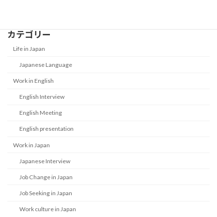
カテゴリー
Life in Japan
Japanese Language
Work in English
English Interview
English Meeting
English presentation
Work in Japan
Japanese Interview
Job Change in Japan
Job Seeking in Japan
Work culture in Japan