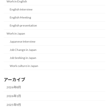
Work in English
English Interview
English Meeting
English presentation
Work in Japan
Japanese Interview
Job Change in Japan
Job Seeking in Japan
Work culture in Japan
アーカイブ
2026年8月
2026年1月
2025年9月