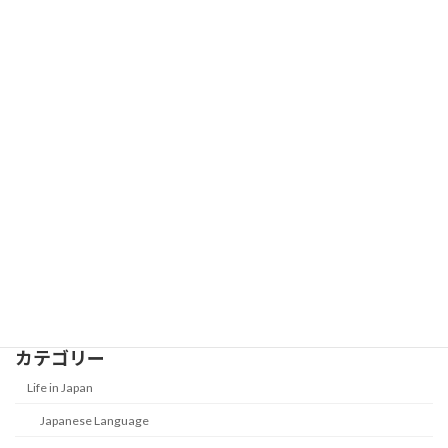
Buy
2026-01-01
Best Japanese Textbooks for Beginner
Work in Japan
to Intermediate on business
2026-01-01
New Year Money Customs in Japan:
Life in Japan
What Is Otoshidama?
2026-01-01
カテゴリー
Life in Japan
Japanese Language