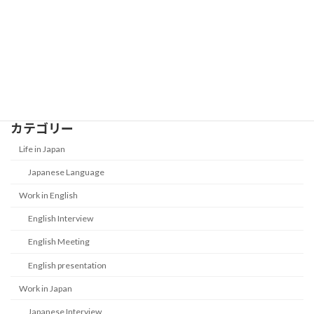
New Year Money Customs in Japan:
Life in Japan
What Is Otoshidama?
2026-01-01
カテゴリー
Life in Japan
Japanese Language
Work in English
English Interview
English Meeting
English presentation
Work in Japan
Japanese Interview