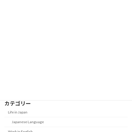
Buy
2026-01-01
Best Japanese Textbooks for Beginner
Work in Japan
to Intermediate on business
2026-01-01
New Year Money Customs in Japan:
Life in Japan
What Is Otoshidama?
2026-01-01
カテゴリー
Life in Japan
Japanese Language
Work in English