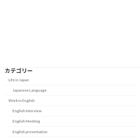
2026-01-01
New Year Money Customs in Japan:
Life in Japan
What Is Otoshidama?
2026-01-01
カテゴリー
Life in Japan
Japanese Language
Work in English
English Interview
English Meeting
English presentation