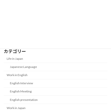
New Year Money Customs in Japan:
Life in Japan
What Is Otoshidama?
2026-01-01
カテゴリー
Life in Japan
Japanese Language
Work in English
English Interview
English Meeting
English presentation
Work in Japan