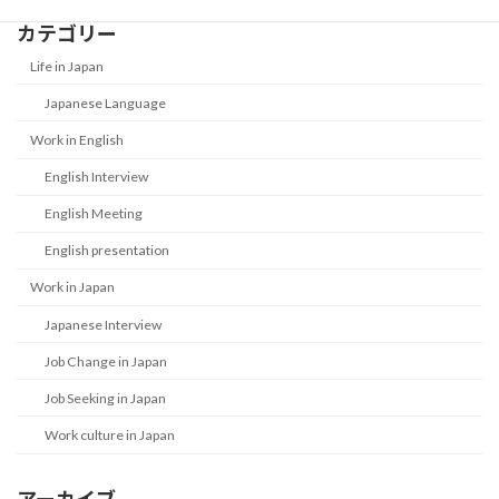
カテゴリー
Life in Japan
Japanese Language
Work in English
English Interview
English Meeting
English presentation
Work in Japan
Japanese Interview
Job Change in Japan
Job Seeking in Japan
Work culture in Japan
アーカイブ